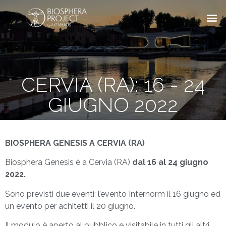
CERVIA (RA): 16 - 24
GIUGNO 2022
BIOSPHERA GENESIS A CERVIA (RA)
Biosphera Genesis è a Cervia (RA)
dal 16 al 24 giugno
2022.
Sono previsti due eventi: l’evento Internorm il 16 giugno ed
un evento per achitetti il 20 giugno.
Il modulo è aperto al pubblico e visitabile in tutti gli altri